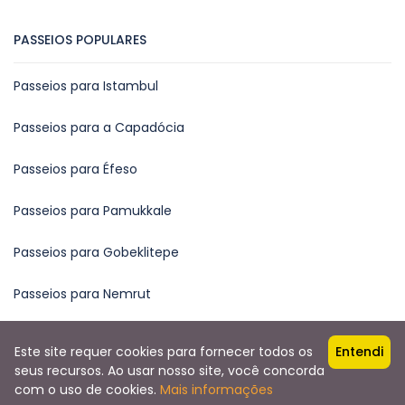
PASSEIOS POPULARES
Passeios para Istambul
Passeios para a Capadócia
Passeios para Éfeso
Passeios para Pamukkale
Passeios para Gobeklitepe
Passeios para Nemrut
Este site requer cookies para fornecer todos os
Entendi
seus recursos. Ao usar nosso site, você concorda
Copyright © 2023 by Bellaturca Travel
$59
com o uso de cookies.
Mais informações
WhatsApp
RESERVA AGORA
a partir de
Zysistem.net