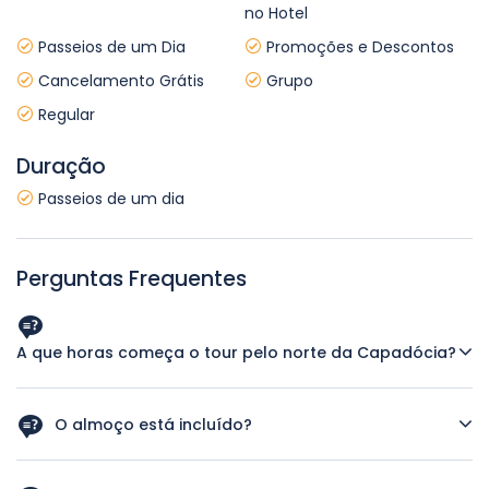
no Hotel
Passeios de um Dia
Promoções e Descontos
Cancelamento Grátis
Grupo
Regular
Duração
Passeios de um dia
Perguntas Frequentes
A que horas começa o tour pelo norte da Capadócia?
A coleta no hotel é entre 9h30 e 10h00. O horário exato
será confirmado por mensagem ou e-mail na tarde
O almoço está incluído?
anterior ao tour.
Sim, um almoço tradicional turco em um restaurante local